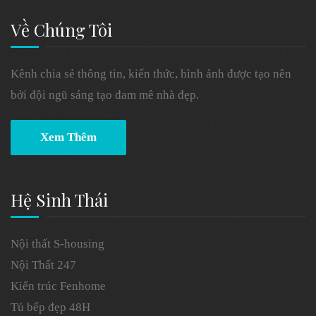
Về Chúng Tôi
Kênh chia sẻ thông tin, kiến thức, hình ảnh được tạo nên
bởi đội ngũ sáng tạo đam mê nhà đẹp.
Xem Thêm
Hệ Sinh Thái
Nội thất S-housing
Nội Thất 247
Kiến trúc Fenhome
Tủ bếp đẹp 48H