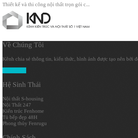
Thiết kế và thi công nội thất trọn gói c...
Về Chúng Tôi
Kênh chia sẻ thông tin, kiến thức, hình ảnh được tạo nên bởi 
Xem Thêm
Hệ Sinh Thái
Nội thất S-housing
Nội Thất 247
Kiến trúc Fenhome
Tủ bếp đẹp 48H
Phong thủy Fenrugu
Chính Sách