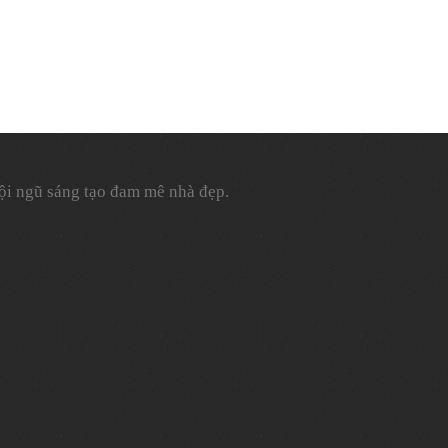
đội ngũ sáng tạo đam mê nhà đẹp.