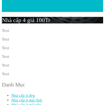
Phong Thủy
Kiến Thức
Tư Vấn Miễn Phí
Nhà cấp 4 giá 100Tr
Text
Text
Text
Text
Text
Text
Danh Mục
Nhà cấp 4 đẹp
Nhà cấp 4 mái thái
Nhà cấp 4 mái tôn