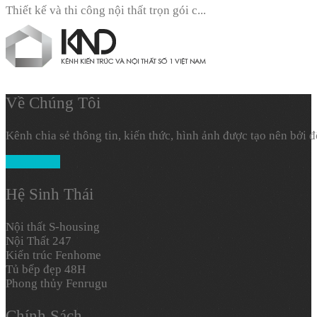
Thiết kế và thi công nội thất trọn gói c...
Về Chúng Tôi
Kênh chia sẻ thông tin, kiến thức, hình ảnh được tạo nên bởi 
Xem Thêm
Hệ Sinh Thái
Nội thất S-housing
Nội Thất 247
Kiến trúc Fenhome
Tủ bếp đẹp 48H
Phong thủy Fenrugu
Chính Sách