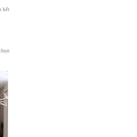
n kết
 chọn