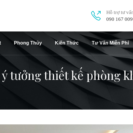
Hỗ trợ tư vấ
090 167 009
t
Phong Thủy
Kiến Thức
Tư Vấn Miễn Phí
 tưởng thiết kế phòng k