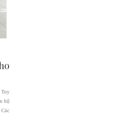
cho
. Tuy
ăn hộ
. Các