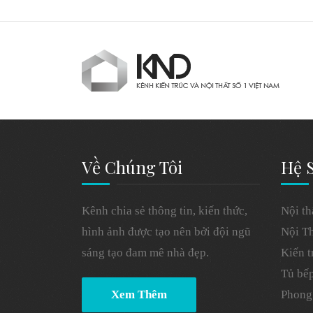
Về Chúng Tôi
Hệ S
Kênh chia sẻ thông tin, kiến thức,
Nội th
hình ảnh được tạo nên bởi đội ngũ
Nội T
sáng tạo đam mê nhà đẹp.
Kiến 
Tủ bế
Xem Thêm
Phong