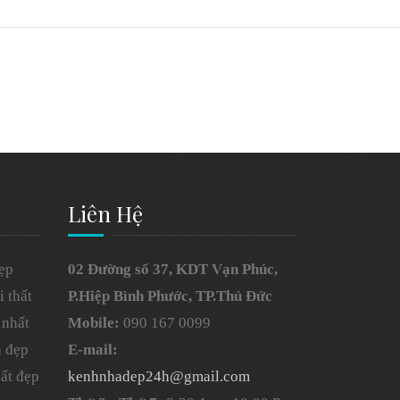
Liên Hệ
ẹp
02 Đường số 37, KDT Vạn Phúc,
 thất
P.Hiệp Bình Phước, TP.Thủ Đức
 nhất
Mobile:
090 167 0099
à đẹp
E-mail:
hất đẹp
kenhnhadep24h@gmail.com