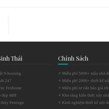
inh Thái
Chính Sách
ất S-housing
⭐ Miễn phí 5000+ mẫu nhà đ
hất 247
⭐ Miễn phí 2000+ thiết kế nội
trúc Fenhome
⭐ Miễn phí tư vấn báo giá tốt
p đẹp 48H
⭐ Kho tàng kiến thức xây nh
 thủy Fenrugu
⭐ Kinh nghiệm thiết kế nội t