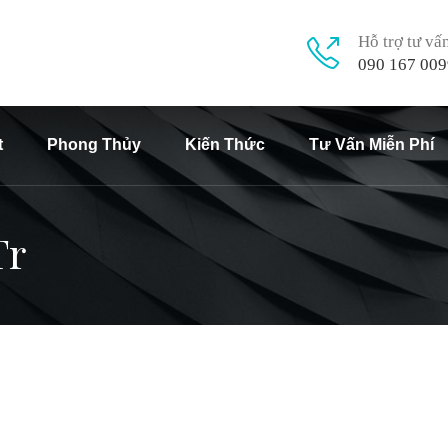
Hỗ trợ tư vấ
090 167 009
t
Phong Thủy
Kiến Thức
Tư Vấn Miễn Phí
Tr