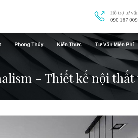
Hỗ trợ tư vấ
090 167 009
t
Phong Thủy
Kiến Thức
Tư Vấn Miễn Phí
ism – Thiết kế nội thất 