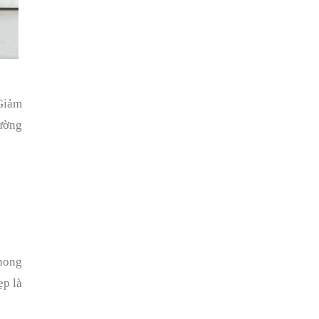
 Giảm
hường
phong
ẹp là