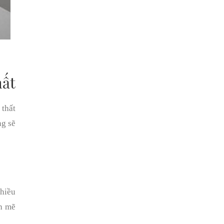
hất
 thất
ng sẽ
nhiều
nh mẽ