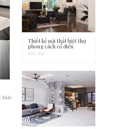
Thiết kế nội thất biệt thự
phong cách cổ điển
Biệt thự
c khác