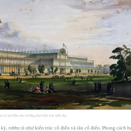
a Lê mở đầu cho trường phái kiến trúc hiện đại
 kỳ, rườm rà như kiến trúc cổ điển và tân cổ điển. Phong cách 