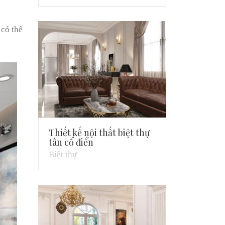
 có thể
Thiết kế nội thất biệt thự
tân cổ điển
Biệt thự