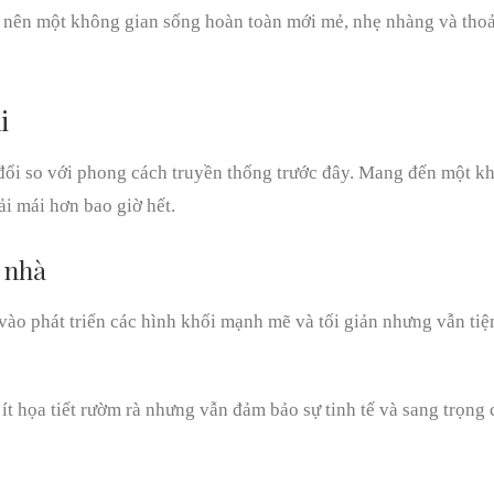
o nên một không gian sống hoàn toàn mới mẻ, nhẹ nhàng và thoả
i
 đổi so với phong cách truyền thống trước đây. Mang đến một k
i mái hơn bao giờ hết.
g nhà
vào phát triển các hình khối mạnh mẽ và tối giản nhưng vẫn tiệ
ất ít họa tiết rườm rà nhưng vẫn đảm bảo sự tinh tế và sang trọng