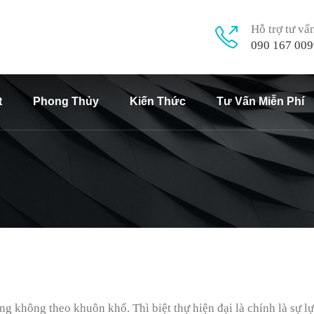
Hỗ trợ tư vấ
090 167 009
t
Phong Thủy
Kiến Thức
Tư Vấn Miễn Phí
ng không theo khuôn khổ. Thì biệt thự hiện đại là chính là sự l