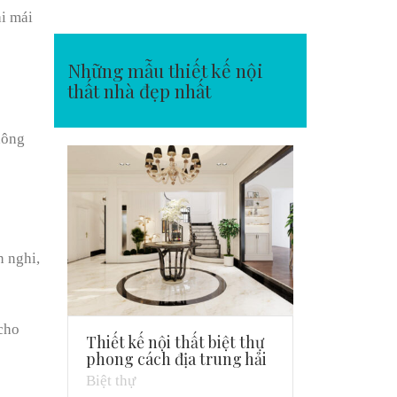
i mái
Những mẫu thiết kế nội
thất nhà đẹp nhất
hông
n nghi,
 cho
Thiết kế nội thất biệt thự
phong cách địa trung hải
Biệt thự