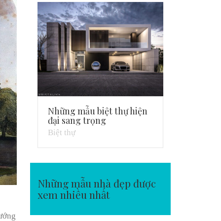
Những mẫu biệt thự hiện
đại sang trọng
Biệt thự
Những mẫu nhà đẹp được
xem nhiều nhất
hướng