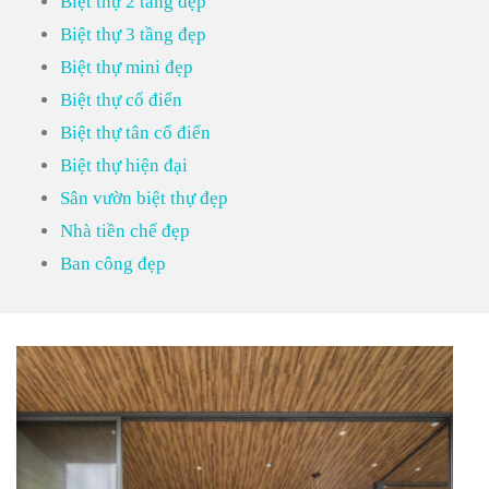
Biệt thự 2 tầng đẹp
Biệt thự 3 tầng đẹp
Biệt thự mini đẹp
Biệt thự cổ điển
Biệt thự tân cổ điển
Biệt thự hiện đại
Sân vườn biệt thự đẹp
Nhà tiền chế đẹp
Ban công đẹp